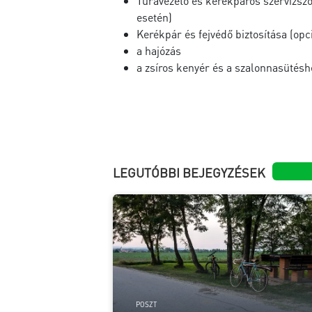
Túravezető és kerékpáros szervízszol
esetén)
Kerékpár és fejvédő biztosítása (opc
a hajózás
a zsíros kenyér és a szalonnasütésh
LEGUTÓBBI BEJEGYZÉSEK
POSZT