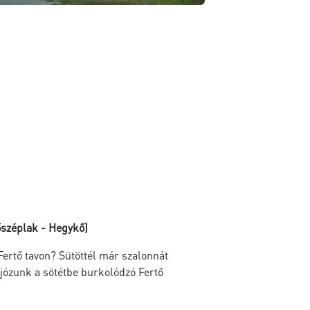
őszéplak - Hegykő)
 Fertő tavon? Sütöttél már szalonnát
józunk a sötétbe burkolódzó Fertő