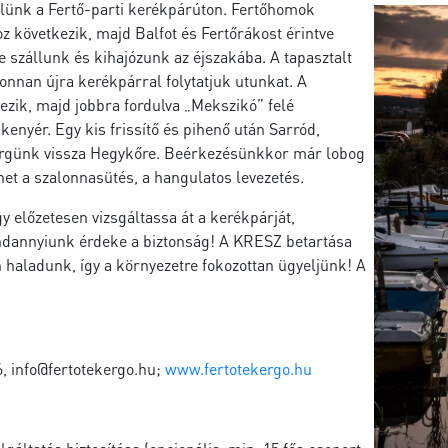
lünk a Fertő-parti kerékpárúton. Fertőhomok
z következik, majd Balfot és Fertőrákost érintve
re szállunk és kihajózunk az éjszakába. A tapasztalt
ahonnan újra kerékpárral folytatjuk utunkat. A
ezik, majd jobbra fordulva „Mekszikó” felé
kenyér. Egy kis frissítő és pihenő után Sarród,
kergünk vissza Hegykőre. Beérkezésünkkor már lobog
dhet a szalonnasütés, a hangulatos levezetés.
y előzetesen vizsgáltassa át a kerékpárját,
indannyiunk érdeke a biztonság! A KRESZ betartása
 haladunk, így a környezetre fokozottan ügyeljünk! A
6,
info@fertotekergo.hu
;
www.fertotekergo.hu