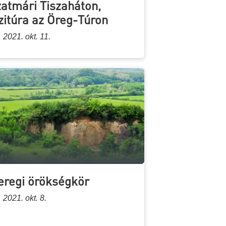
zatmári Tiszaháton,
ízitúra az Öreg-Túron
2021. okt. 11.
eregi örökségkör
2021. okt. 8.