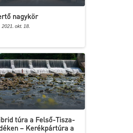
ertő nagykör
2021. okt. 18.
ibrid túra a Felső-Tisza-
idéken – Kerékpártúra a