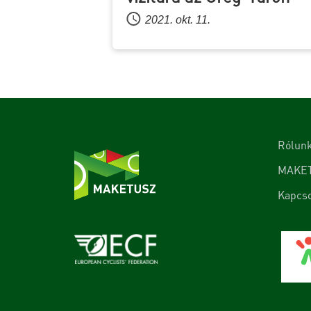
2021. okt. 11.
Rólun
MAKE
Kapcso