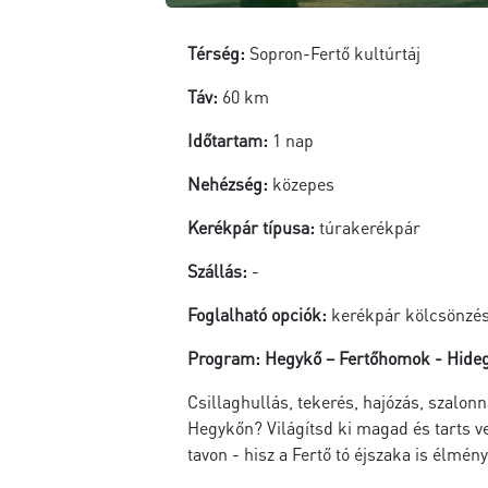
Térség:
Sopron-Fertő kultúrtáj
Táv:
60 km
Időtartam:
1 nap
Nehézség:
közepes
Kerékpár típusa:
túrakerékpár
Szállás:
-
Foglalható opciók:
kerékpár kölcsönzé
Program: Hegykő – Fertőhomok - Hidegsé
Csillaghullás, tekerés, hajózás, szalon
Hegykőn? Világítsd ki magad és tarts v
tavon - hisz a Fertő tó éjszaka is élmé