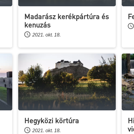
Madarász kerékpártúra és
F
kenuzás
2021. okt. 18.
Hegyközi körtúra
H
v
2021. okt. 18.