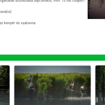
gáltatás biztosítása (opcionális, min. 15 fős csoport
ionális)
ez kenyér és szalonna