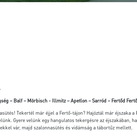
s
g – Balf – Mörbisch - Illmitz – Apetlon – Sarród – Fertőd Fert
nasütés! Tekertél már éjjel a Fertő-tájon? Hajóztál már éjszaka a
elünk. Gyere velünk egy hangulatos tekergésre az éjszakában, ha
nyekkel vár, majd szalonnasütés és vidámság a tábortűz mellett.