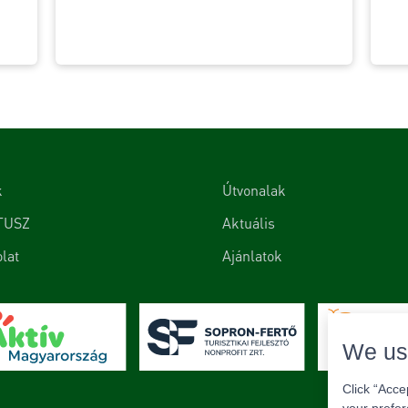
k
Útvonalak
TUSZ
Aktuális
lat
Ajánlatok
We us
Click “Acce