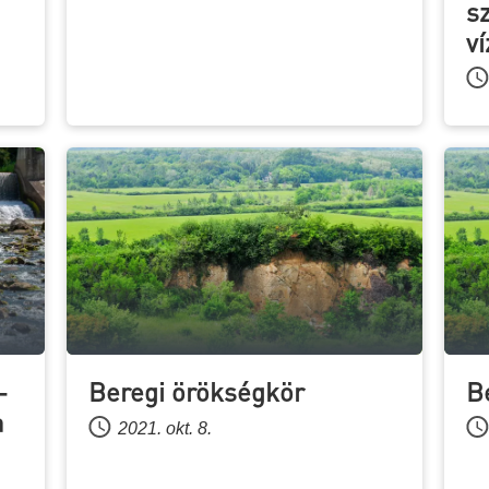
s
v
-
Beregi örökségkör
B
a
2021. okt. 8.