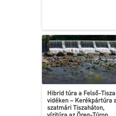
Hibrid túra a Felső-Tisza
vidéken – Kerékpártúra 
szatmári Tiszaháton,
vízitúra az Öreg-Túron