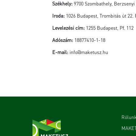
Székhely:
9700 Szombathely, Berzsenyi D
Iroda:
1026 Budapest, Trombitás út 22. F
Levelezési cím:
1255 Budapest, Pf. 112
Adószám:
18877410-1-18
E-mail:
info@maketusz.hu
Rólun
MAKE