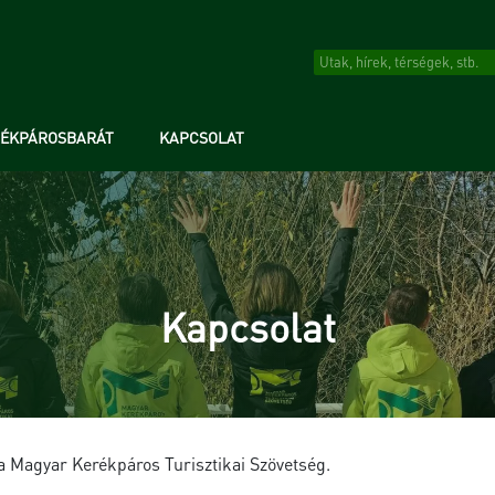
RÉKPÁROSBARÁT
KAPCSOLAT
Kapcsolat
a Magyar Kerékpáros Turisztikai Szövetség.