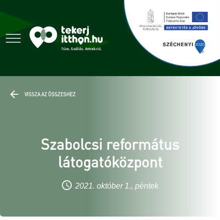
VISSZA AZ ÖSSZESHEZ
Szabolcsi református
látogatóközpont
2021. október 1., péntek