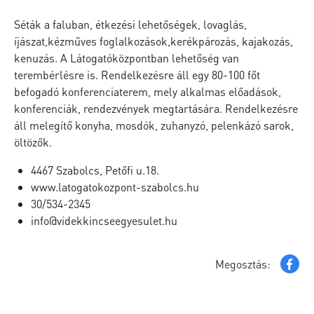
Séták a faluban, étkezési lehetőségek, lovaglás,
íjászat,kézműves foglalkozások,kerékpározás, kajakozás,
kenuzás. A Látogatóközpontban lehetőség van
terembérlésre is. Rendelkezésre áll egy 80-100 főt
befogadó konferenciaterem, mely alkalmas előadások,
konferenciák, rendezvények megtartására. Rendelkezésre
áll melegítő konyha, mosdók, zuhanyzó, pelenkázó sarok,
öltözők.
4467 Szabolcs, Petőfi u.18.
www.latogatokozpont-szabolcs.hu
30/534-2345
info@videkkincseegyesulet.hu
Megosztás: