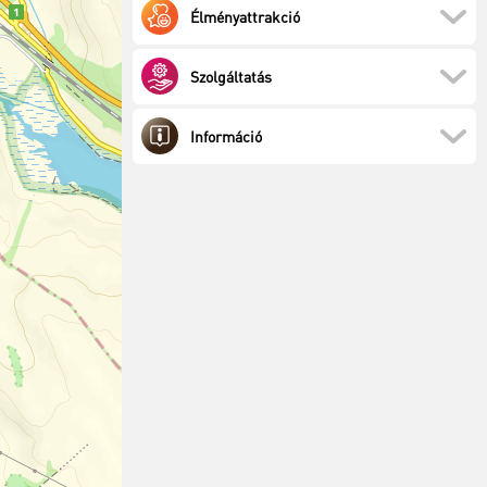
Élményattrakció
Szolgáltatás
Információ