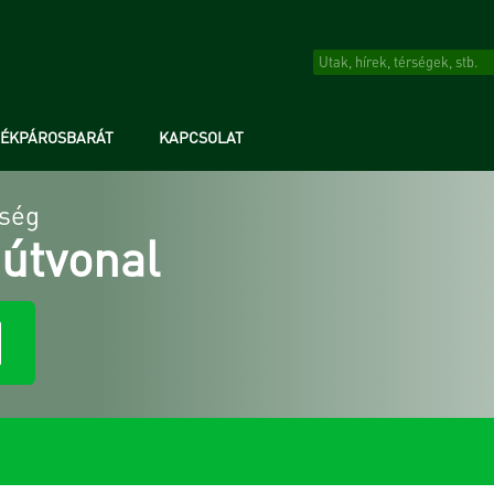
RÉKPÁROSBARÁT
KAPCSOLAT
ység
 útvonal