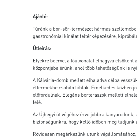
Ajánló:
Túránk a bor-sör-természet hármas szellemében 
gasztronómiai kínálat feltérképezésére, kipróbál
Útleírás:
Etyekre beérve, a főútvonalat elhagyva elsőként 
központjába érünk, ahol több lehetőségünk is nyíl
A Kálvária-domb mellett elhaladva célba vesszük
éttermekbe csábító táblák. Emelkedés közben jo
előfordulnak. Elegáns borteraszok mellett elhal
felé.
Az Újhegyi út végéhez érve jobbra kanyarodunk, 
biztonságunkra, hogy kellő időben meg tudjunk ál
Rövidesen megérkezünk utunk végállomásához, az