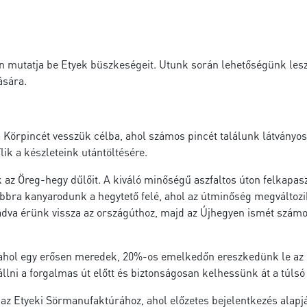
mutatja be Etyek büszkeségeit. Utunk során lehetőségünk lesz b
ására.
a Körpincét vesszük célba, ahol számos pincét találunk látványo
ik a készleteink utántöltésére.
 az Öreg-hegy dűlőit. A kiváló minőségű aszfaltos úton felkapa
bbra kanyarodunk a hegytető felé, ahol az útminőség megváltozi
adva érünk vissza az országúthoz, majd az Újhegyen ismét számo
ahol egy erősen meredek, 20%-os emelkedőn ereszkedünk le az or
lni a forgalmas út előtt és biztonságosan kelhessünk át a túlsó 
 Etyeki Sörmanufaktúrához, ahol előzetes bejelentkezés alapján