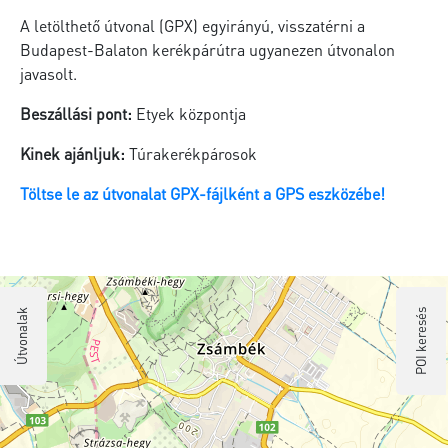
A letölthető útvonal (GPX) egyirányú, visszatérni a
Budapest-Balaton kerékpárútra ugyanezen útvonalon
javasolt.
Beszállási pont:
Etyek központja
Kinek ajánljuk:
Túrakerékpárosok
Töltse le az útvonalat GPX-fájlként a GPS eszközébe!
Útvonalak
POI keresés