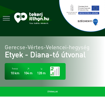
Gerecse-Vértes-Velencei-hegység
Etyek - Diana-tó útvonal
hossz
↗
↘
10 km
104 m
128 m
ÚTVONALAK