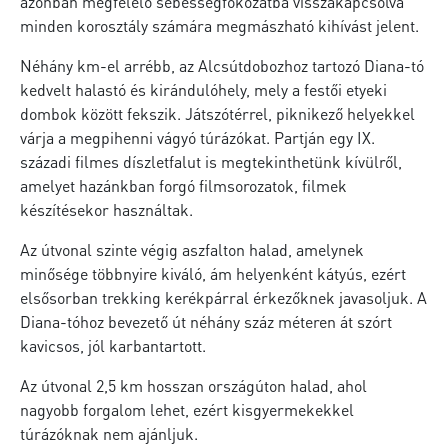
azonban megfelelő sebességfokozatba visszakapcsolva
minden korosztály számára megmászható kihívást jelent.
Néhány km-el arrébb, az Alcsútdobozhoz tartozó Diana-tó
kedvelt halastó és kirándulóhely, mely a festői etyeki
dombok között fekszik. Játszótérrel, piknikező helyekkel
várja a megpihenni vágyó túrázókat. Partján egy IX.
századi filmes díszletfalut is megtekinthetünk kívülről,
amelyet hazánkban forgó filmsorozatok, filmek
készítésekor használtak.
Az útvonal szinte végig aszfalton halad, amelynek
minősége többnyire kiváló, ám helyenként kátyús, ezért
elsősorban trekking kerékpárral érkezőknek javasoljuk. A
Diana-tóhoz bevezető út néhány száz méteren át szórt
kavicsos, jól karbantartott.
Az útvonal 2,5 km hosszan országúton halad, ahol
nagyobb forgalom lehet, ezért kisgyermekekkel
túrázóknak nem ajánljuk.