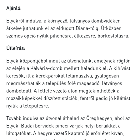
Ajánló:
Etyekről indulva, a környező, látványos dombvidéken
átkelve juthatunk el az eldugott Diana-tóig. Útközben
számos opció nyílik pihenésre, étkezésre, borkóstolásra.
Útleírás:
Etyek központjából indul az útvonalunk, amelynek rögtön
az elején a Kálvária-domb mellett haladunk el. A kihívást
keresők, itt a kerékpárokat letámasztva, gyalogosan
megmászhatják a település fölé magasodó, látványos
domboldalt. A felfelé vezető úton megtekinthetőek a
mozaikképekkel díszített stációk, fentről pedig jó kilátást
nyílik a településre.
Tovább indulva az útvonal áthalad az Öreghegyen, ahol az
Etyek–Budai borvidék pincéi várják helyi boraikkal a
látogatókat. A hegyre vezető kaptató jó erőnlétet kíván,