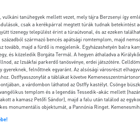
 vulkáni tanúhegyek mellett vezet, mely tájra Berzsenyi így eml
rándulások, csak a kerékpárral megtett túrák tudnak betekintést
tt tizenegy települést érint a túraútvonal, és az ezeken találhat
XII. századból származó bencés apátsági romtemplom, majd nemso
z tovább, majd a fürdő is megjelenik. Egyházashetyén balra ka
egy, és közeledik Borgáta Termál. A hegyen áthaladva a Királykő
lnod, az Izsákfai parkerdő tanösvénye, erdei játszótére. Celldöm
yereknek, felnőttnek egyaránt. Az alsósági városrészt elhagyva
áshoz. Ostffyasszonyfát a táblákat követve Kemenesszentmárto
ontjában, a várdombon láthatod az Ostffy kastélyt. Csönge büs
vangélikus templom és a legendás Tessedik-akác mellett (hazánk
tt lakott a kamasz Petőfi Sándor), majd a falu után találod az e
dekes monumentális objektumát, a Pannónia Ringet. Kemenesmihál
ébe!