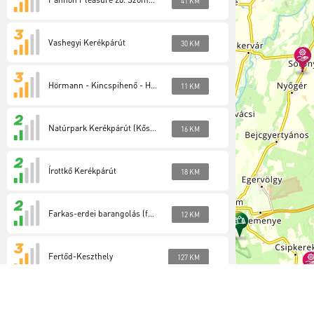
41 KM
Vashegyi Kerékpárút
30 KM
Hörmann - Kincspihenő - Hétforrás (festett)
11 KM
Natúrpark Kerékpárút (Kőszegi-hegység)
16 KM
Írottkő Kerékpárút
18 KM
Farkas-erdei barangolás (festett)
12 KM
Fertőd-Keszthely
127 KM
VulkánSági
107 KM