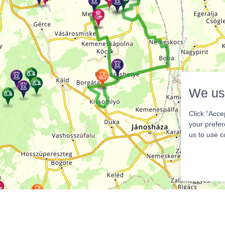
We us
Click “Acce
your prefer
us to use c