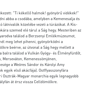
ékezett: "Ti kékellő halmok! gyönyörű vidékek!"
 adni abba a csodába, amelyben a Kemenesalja és
ó látnivalók közelébe vezeti a túrázókat. A Kis-
kára szemed elé tárul a Ság hegy. Mesteriben az
nyarodva találod a Berzsenyi Emlékmúzeumot,
nél meg lehet pihenni, gyönyörködni a
ölkre beérve, az útvonal a Ság hegy mellett a
 balra találod a Vulkán Gyógy- és Élményfürdőt,
non, Merseváton, Kemenessömjénen,
zkesége a Weöres Sándor és Károlyi Amy
 egyik első akácfája). Ostffyasszonyfára
gykori Osztrák-Magyar monarchia egyik legnagyobb
yfán át érsz vissza Celldömölkre.