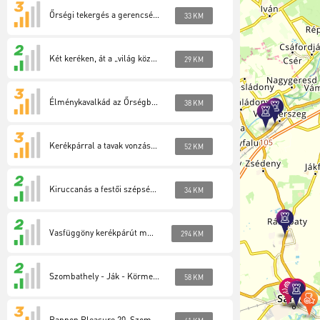
Őrségi tekergés a gerencsérek földjén (Őrség 2)
33 KM
Két keréken, át a „világ közepén” (Őrség 3)
29 KM
Élménykavalkád az Őrségben két keréken (Őrség 4)
38 KM
Kerékpárral a tavak vonzásában (Őrség 5)
52 KM
Kiruccanás a festői szépségű Hársas-tóhoz (Őrség 6)
34 KM
Vasfüggöny kerékpárút magyarországi szakasz (EuroVelo13)
294 KM
Szombathely - Ják - Körmend - Szentgotthárd
58 KM
Pannon Pleasure 20. Szombathely-Bucsu-Pornóapáti-Szombathelyhely.