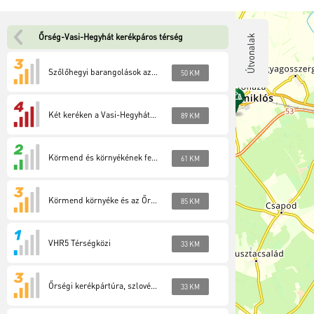
Őrség-Vasi-Hegyhát kerékpáros térség
Útvonalak
Szőlőhegyi barangolások az ezer apró csoda földjén (VHR 1 túra)
50 KM
Két keréken a Vasi-Hegyhát Natúrparkban (VHR 2 túra)
89 KM
Körmend és környékének felfedezése (VHR 3 túra)
61 KM
Körmend környéke és az Őrség szépsége (VHR 4 túra)
85 KM
VHR5 Térségközi
33 KM
Őrségi kerékpártúra, szlovéniai kitekintéssel (Őrség 1)
33 KM