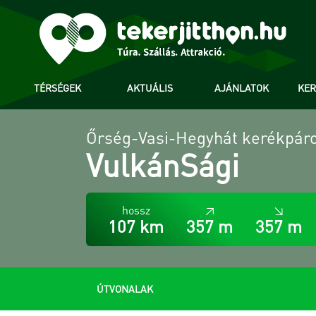
TÉRSÉGEK
AKTUÁLIS
AJÁNLATOK
KE
Őrség-Vasi-Hegyhát kerékpáro
VulkánSági
hossz
↗
↘
107 km
357 m
357 m
ÚTVONALAK