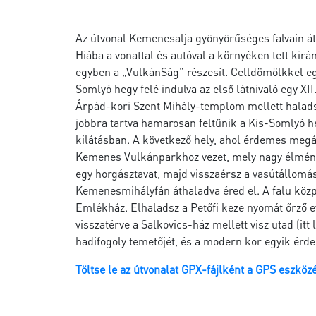
Az útvonal Kemenesalja gyönyörűséges falvain át,
Hiába a vonattal és autóval a környéken tett ki
egyben a „VulkánSág” részesít. Celldömölkkel együ
Somlyó hegy felé indulva az első látnivaló egy 
Árpád-kori Szent Mihály-templom mellett halads
jobbra tartva hamarosan feltűnik a Kis-Somlyó h
kilátásban. A következő hely, ahol érdemes megál
Kemenes Vulkánparkhoz vezet, mely nagy élmény g
egy horgásztavat, majd visszaérsz a vasútállom
Kemenesmihályfán áthaladva éred el. A falu közp
Emlékház. Elhaladsz a Petőfi keze nyomát őrző e
visszatérve a Salkovics-ház mellett visz utad (i
hadifogoly temetőjét, és a modern kor egyik ér
Töltse le az útvonalat GPX-fájlként a GPS eszköz