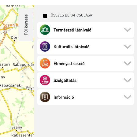
ÖSSZES BEKAPCSOLÁSA
POI keresés
Természeti látnivaló
Kulturális látnivaló
Élményattrakció
Szolgáltatás
Információ