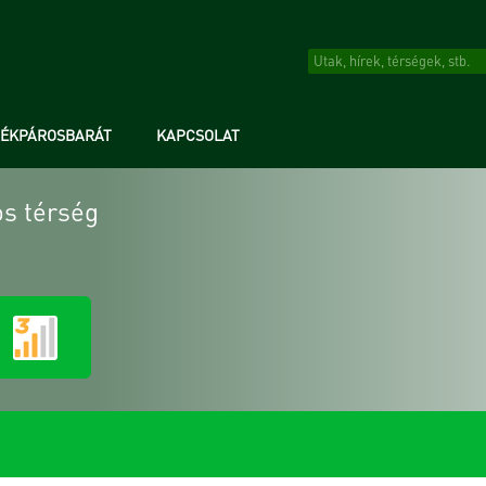
RÉKPÁROSBARÁT
KAPCSOLAT
s térség