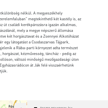
intkülönbség nélkül. A megyeszékhely
zerelemfaluban” megtekinthető két kastély is, az
Az út családi kerékpározásra igazán alkalmas,
krászdánál, mely a megye népszerű állomása
tve két horgásztavat és a Zsennyei Alkotóházat
ér egy látogatást a Csodaszarvas Tájpark,
jelenik a Rába-parti környezet adta természet
ok, horgászat, kézművesség, táncház - pedig az
ollóson, változó minőségű mezőgazdasági úton
 Egyházasrádócon át Ják felé visszaérhetünk
tjük.