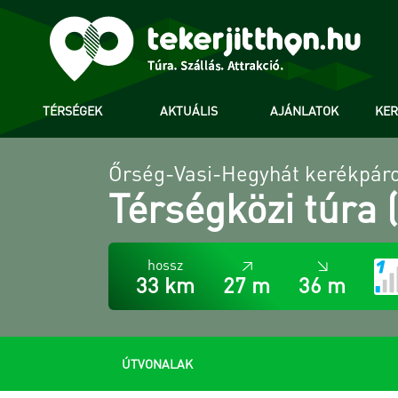
TÉRSÉGEK
AKTUÁLIS
AJÁNLATOK
KE
Őrség-Vasi-Hegyhát kerékpáro
Térségközi túra 
hossz
↗
↘
33 km
27 m
36 m
ÚTVONALAK