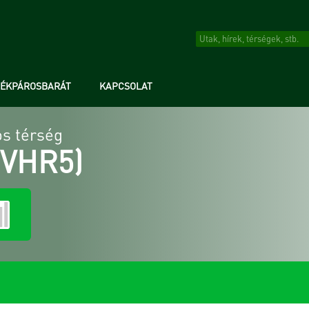
RÉKPÁROSBARÁT
KAPCSOLAT
s térség
(VHR5)