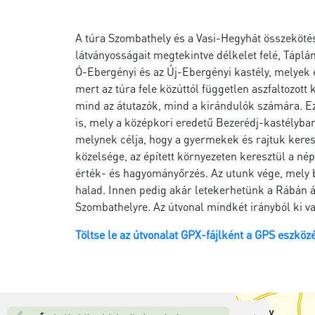
A túra Szombathely és a Vasi-Hegyhát összeköté
látványosságait megtekintve délkelet felé, Táplá
Ó-Ebergényi és az Új-Ebergényi kastély, melyek e
mert az túra fele közúttól független aszfaltozo
mind az átutazók, mind a kirándulók számára. Ez
is, mely a középkori eredetű Bezerédj-kastélyban
melynek célja, hogy a gyermekek és rajtuk kere
közelsége, az épített környezeten keresztül a nép
érték- és hagyományőrzés. Az utunk vége, mel
halad. Innen pedig akár letekerhetünk a Rábán á
Szombathelyre. Az útvonal mindkét irányból ki va
Töltse le az útvonalat GPX-fájlként a GPS eszköz