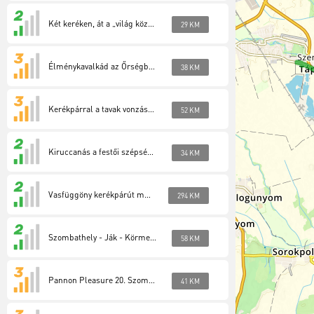
Két keréken, át a „világ közepén” (Őrség 3)
29 KM
Élménykavalkád az Őrségben két keréken (Őrség 4)
38 KM
Kerékpárral a tavak vonzásában (Őrség 5)
52 KM
Kiruccanás a festői szépségű Hársas-tóhoz (Őrség 6)
34 KM
Vasfüggöny kerékpárút magyarországi szakasz (EuroVelo13)
294 KM
Szombathely - Ják - Körmend - Szentgotthárd
58 KM
Pannon Pleasure 20. Szombathely-Bucsu-Pornóapáti-Szombathelyhely.
41 KM