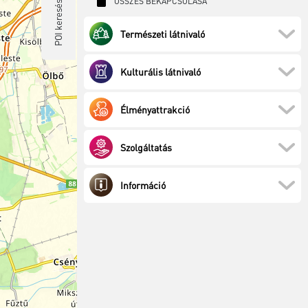
ÖSSZES BEKAPCSOLÁSA
POI keresés
Természeti látnivaló
Kulturális látnivaló
Élményattrakció
Szolgáltatás
Információ