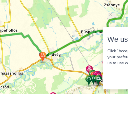
We us
Click “Acce
your prefer
us to use c