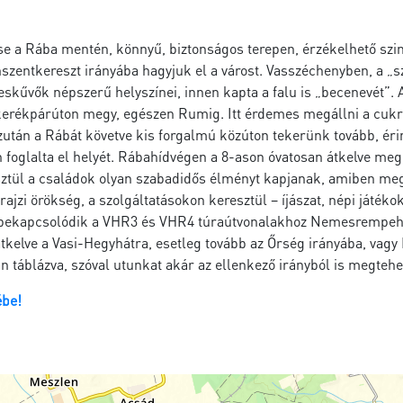
se a Rába mentén, könnyű, biztonságos terepen, érzékelhető sz
nszentkereszt irányába hagyjuk el a várost. Vasszéchenyben, a „s
skűvők népszerű helyszínei, innen kapta a falu is „becenevét”. 
tt kerékpárúton megy, egészen Rumig. Itt érdemes megállni a cu
után a Rábát követve kis forgalmú közúton tekerünk tovább, érin
 foglalta el helyét. Rábahídvégen a 8-ason óvatosan átkelve meg
sztül a családok olyan szabadidős élményt kapjanak, amiben meg
rajzi örökség, a szolgáltatásokon keresztül – íjászat, népi játék
y bekapcsolódik a VHR3 és VHR4 túraútvonalakhoz Nemesrempeh
tkelve a Vasi-Hegyhátra, esetleg tovább az Őrség irányába, vagy
n táblázva, szóval utunkat akár az ellenkező irányból is megtehe
ébe!