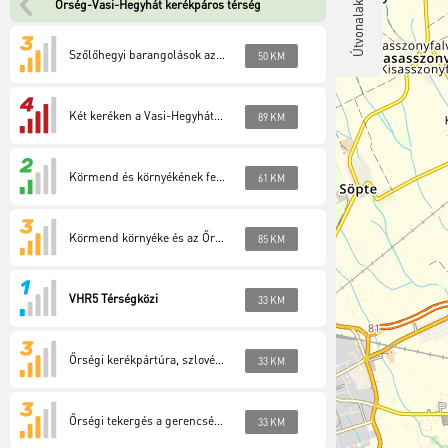
Őrség-Vasi-Hegyhát kerékpáros térség
Útvonalak
Szőlőhegyi barangolások az ezer apró csoda földjén (VHR 1 túra)
50 KM
Két keréken a Vasi-Hegyhát Natúrparkban (VHR 2 túra)
89 KM
Körmend és környékének felfedezése (VHR 3 túra)
61 KM
Körmend környéke és az Őrség szépsége (VHR 4 túra)
85 KM
VHR5 Térségközi
33 KM
Őrségi kerékpártúra, szlovéniai kitekintéssel (Őrség 1)
33 KM
Őrségi tekergés a gerencsérek földjén (Őrség 2)
33 KM