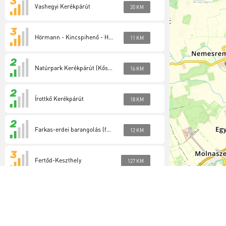
Vashegyi Kerékpárút
30 KM
Hörmann - Kincspihenő - Hétforrás (festett)
11 KM
Natúrpark Kerékpárút (Kőszegi-hegység)
16 KM
Írottkő Kerékpárút
18 KM
Farkas-erdei barangolás (festett)
12 KM
Fertőd-Keszthely
127 KM
VulkánSági
107 KM
Termál túraút Celld.-Locsmánd (AT)
70 KM