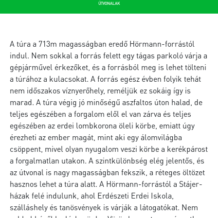
ÚTVONALAK
A túra a 713m magasságban eredő Hörmann-forrástól
indul. Nem sokkal a forrás felett egy tágas parkoló várja a
gépjárművel érkezőket, és a forrásból meg is lehet tölteni
a túrához a kulacsokat. A forrás egész évben folyik tehát
nem időszakos víznyerőhely, reméljük ez sokáig így is
marad. A túra végig jó minőségű aszfaltos úton halad, de
teljes egészében a forgalom elől el van zárva és teljes
egészében az erdei lombkorona öleli körbe, emiatt úgy
érezheti az ember magát, mint aki egy álomvilágba
csöppent, mivel olyan nyugalom veszi körbe a kerékpárost
a forgalmatlan utakon. A szintkülönbség elég jelentős, és
az útvonal is nagy magasságban fekszik, a réteges öltözet
hasznos lehet a túra alatt. A Hörmann-forrástól a Stájer-
házak felé indulunk, ahol Erdészeti Erdei Iskola,
szálláshely és tanösvények is várják a látogatókat. Nem