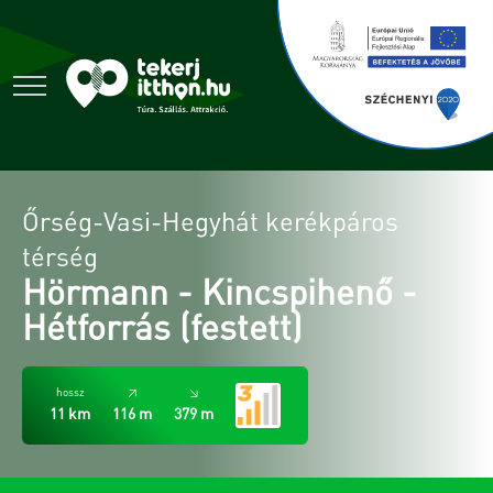
Őrség-Vasi-Hegyhát kerékpáros
térség
Hörmann - Kincspihenő -
Hétforrás (festett)
hossz
↗
↘
11 km
116 m
379 m