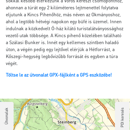
sokkal később elérkezünk a Vörös kereszt csomóponthoz,
ahonnan a túrát egy 2 kilóméteres lejtmenettel folytatva
eljutunk a Kincs Pihenőhöz, más néven az Okmányoshoz,
ahol a legtöbb hétvégi napokon egy büfé is üzemel. Innen
indulnak a közkedvelt Ó-ház kilátó turistalátványossághoz
vezető utak többsége. A Kincs pihenő közelében található
a Szálasi Bunker is. Innét egy kellemes szintben haladó
úton, a végén pedig egy lejtővel elérjük a Hétforrást, a
Kőszegi-hegység legbővizűbb forrását és egyben a túra
végét.
Töltse le az útvonalat GPX-fájlként a GPS eszközébe!
Útvonalak
POI keresés