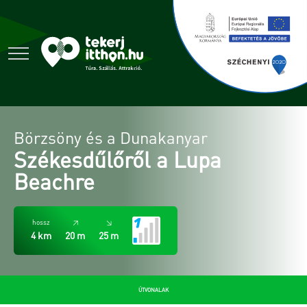
Börzsöny és a Dunakanyar
Székesdűlőről a Lupa
Beachre
hossz
↗
↘
4 km
20 m
25 m
ÚTVONALAK