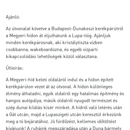
Ajánló:
Az útvonalat követve a Budapest-Dunakeszi kerékpárútról
a Megyeri hídon át eljuthatunk a Lupa-tóig. Ajánljuk
minden kerékpárosnak, aki kristálytiszta vízben
csobbanna, wakeboardozna, és egyéb vízparti
kikapcsolódási lehetőségek közül választana.
Útleírás:
A Megyeri-híd keleti oldaláról indul és a hídon épített
kerékpárúton vezet át az útvonal. A hídon különleges
élmény áthaladni, egyik oldalról egy hatalmas építmény és
hangos autópálya, másik oldalról nyugodt természet és
szép dunai kilátás kísér minket. A hídról való letérés után
a Gát utcán, majd a Lupaszigeti utcán keresztül érkezünk
meg a tó bejáratához. Jó fürdőzést, kellemes időtöltést
kívánunk! A ruháink megszáradása után a Duna bármely