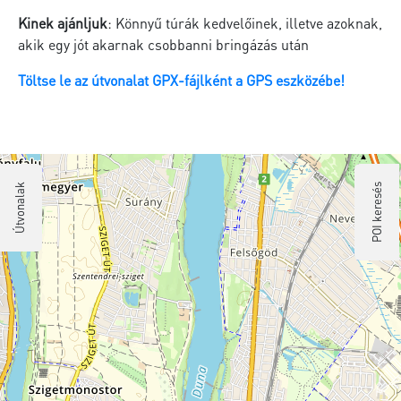
Kinek ajánljuk
: Könnyű túrák kedvelőinek, illetve azoknak,
akik egy jót akarnak csobbanni bringázás után
Töltse le az útvonalat GPX-fájlként a GPS eszközébe!
Útvonalak
POI keresés