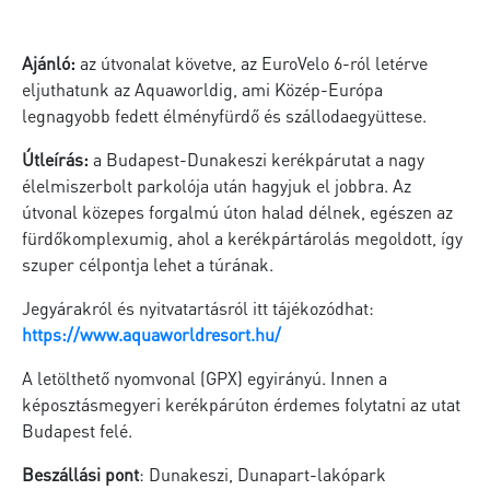
Ajánló:
az útvonalat követve, az EuroVelo 6-ról letérve
eljuthatunk az Aquaworldig, ami Közép-Európa
legnagyobb fedett élményfürdő és szállodaegyüttese.
Útleírás:
a Budapest-Dunakeszi kerékpárutat a nagy
élelmiszerbolt parkolója után hagyjuk el jobbra. Az
útvonal közepes forgalmú úton halad délnek, egészen az
fürdőkomplexumig, ahol a kerékpártárolás megoldott, így
szuper célpontja lehet a túrának.
Jegyárakról és nyitvatartásról itt tájékozódhat:
https://www.aquaworldresort.hu/
A letölthető nyomvonal (GPX) egyirányú. Innen a
képosztásmegyeri kerékpárúton érdemes folytatni az utat
Budapest felé.
Beszállási pont
: Dunakeszi, Dunapart-lakópark