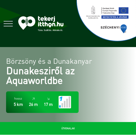
Börzsöny és a Dunakanyar
Dunakesziről az
Aquaworldbe
hossz
↗
↘
5 km
26 m
17 m
ÚTVONALAK