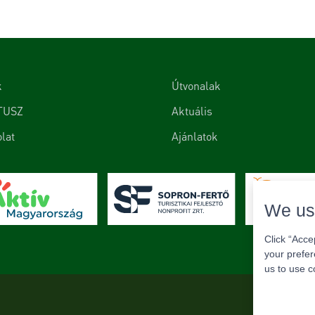
k
Útvonalak
TUSZ
Aktuális
lat
Ajánlatok
We us
Click “Acce
your prefer
us to use c