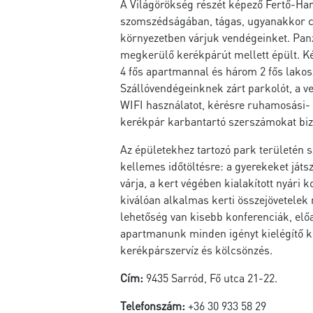
A Világörökség részét képező Fertő-H
szomszédságában, tágas, ugyanakkor c
környezetben várjuk vendégeinket. Panz
megkerülő kerékpárút mellett épült. K
4 fős apartmannal és három 2 fős lakos
Szállóvendégeinknek zárt parkolót, a v
WIFI használatot, kérésre ruhamosási- é
kerékpár karbantartó szerszámokat biz
Az épületekhez tartozó park területén 
kellemes időtöltésre: a gyerekeket játs
várja, a kert végében kialakított nyári 
kiválóan alkalmas kerti összejövetelek
lehetőség van kisebb konferenciák, el
apartmanunk minden igényt kielégítő kon
kerékpárszervíz és kölcsönzés.
Cím:
9435 Sarród, Fő utca 21-22.
Telefonszám:
+36 30 933 58 29