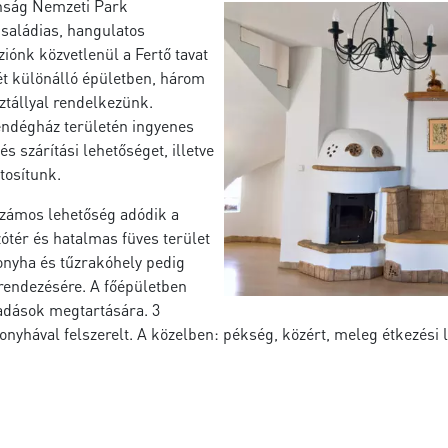
anság Nemzeti Park
saládias, hangulatos
iónk közvetlenül a Fertő tavat
ét különálló épületben, három
ztállyal rendelkezünk.
endégház területén ingyenes
s szárítási lehetőséget, illetve
tosítunk.
számos lehetőség adódik a
zótér és hatalmas füves terület
konyha és tűzrakóhely pedig
 rendezésére. A főépületben
őadások megtartására. 3
yhával felszerelt. A közelben: pékség, közért, meleg étkezési le