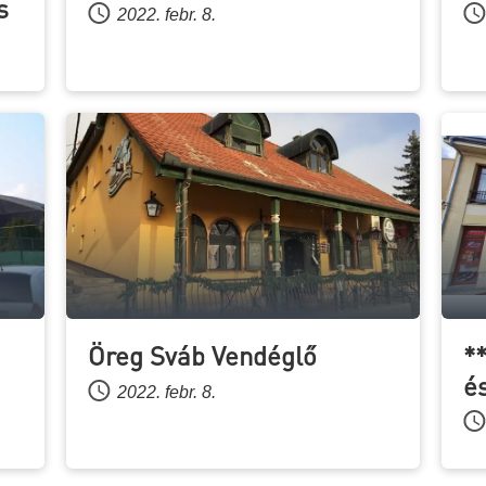
s
2022. febr. 8.
Öreg Sváb Vendéglő
*
é
2022. febr. 8.