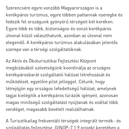
Szerencsére egyre vonzóbb Magyarországon is a
kerékpáros turizmus, egyre többen pattannak nyeregbe és
fedezik fel országunk gyönyörű térségeit két keréken.
Egyre több és több, biztonságos és vonzó kerékpáros
útvonal közül választhatunk, azonban az útvonal nem
elegendő. A kerékpáros turizmus alakulásában jelentős
szerepe van a térségi szolgáltatóknak.
Az Aktív és Ökoturisztikai Fejlesztési Központ
megbízásából szövetségünk koordinálja az országos
kerékpárosbarát szolgáltatói hálózat létrehozását és
működését, egyelőre pilot jelleggel. Célunk, hogy
létrejöjjön egy országos lefedettségű hálózat, amelynek
tagjai kielégítik a kerékpáros túrázók igényeit, azonosan
magas minőségű szolgáltatást nyújtanak és ezáltal több
vendéget, magasabb bevételt realizálhatnak.
A Turisztikailag frekventált térségek integrált termék- és
szolgáltatás fejlesztése, GINOP-7.1.9 projekt keretében a