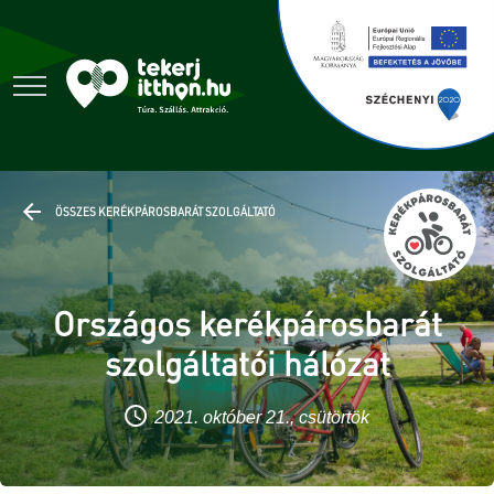
ÖSSZES KERÉKPÁROSBARÁT SZOLGÁLTATÓ
Országos kerékpárosbarát
szolgáltatói hálózat
2021. október 21., csütörtök