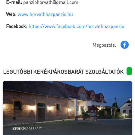
E-mail:
panziohorvath@gmail.com
Web:
www.horvathhazpanzio.hu
Facebook:
https://www.facebook.com/horvathhazpanzio
Megosztás:
LEGUTÓBBI KERÉKPÁROSBARÁT SZOLGÁLTATÓK
KERÉKPÁROSBARÁT