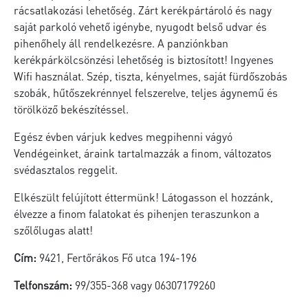
rácsatlakozási lehetőség. Zárt kerékpártároló és nagy
saját parkoló vehető igénybe, nyugodt belső udvar és
pihenőhely áll rendelkezésre. A panziónkban
kerékpárkölcsönzési lehetőség is biztosított! Ingyenes
Wifi használat. Szép, tiszta, kényelmes, saját fürdőszobás
szobák, hűtőszekrénnyel felszerelve, teljes ágynemű és
törölköző bekészítéssel.
Egész évben várjuk kedves megpihenni vágyó
Vendégeinket, áraink tartalmazzák a finom, változatos
svédasztalos reggelit.
Elkészült felújított éttermünk! Látogasson el hozzánk,
élvezze a finom falatokat és pihenjen teraszunkon a
szőlőlugas alatt!
Cím:
9421, Fertőrákos Fő utca 194-196
Telfonszám:
99/355-368 vagy 06307179260