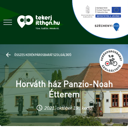
ÖSSZES KERÉKPÁROSBARÁT SZOLGÁLTATÓ
Horváth ház Panzio-Noah
Étterem
2021. október 19., kedd