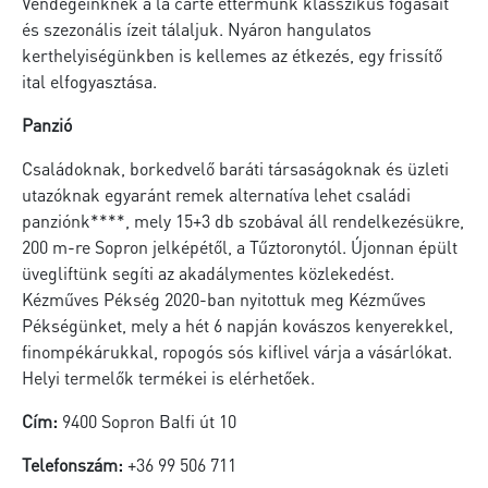
Vendégeinknek a’la carte éttermünk klasszikus fogásait
és szezonális ízeit tálaljuk. Nyáron hangulatos
kerthelyiségünkben is kellemes az étkezés, egy frissítő
ital elfogyasztása.
Panzió
Családoknak, borkedvelő baráti társaságoknak és üzleti
utazóknak egyaránt remek alternatíva lehet családi
panziónk****, mely 15+3 db szobával áll rendelkezésükre,
200 m-re Sopron jelképétől, a Tűztoronytól. Újonnan épült
üvegliftünk segíti az akadálymentes közlekedést.
Kézműves Pékség 2020-ban nyitottuk meg Kézműves
Pékségünket, mely a hét 6 napján kovászos kenyerekkel,
finompékárukkal, ropogós sós kiflivel várja a vásárlókat.
Helyi termelők termékei is elérhetőek.
Cím:
9400 Sopron Balfi út 10
Telefonszám:
+36 99 506 711